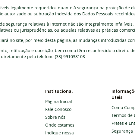
níveis legalmente requeridos quanto à segurança na proteção de da
não autorizado ou subtração indevida dos Dados Pessoais recolhido
e segurança relativas à internet não são integralmente infalíveis.
lativas ou jurisprudências, ou aquelas relativas às práticas comerci
iará no site, por meio desta página, as mudanças introduzidas co
nto, retificação e oposição, bem como têm reconhecido o direito 
iretamente pelo telefone (33) 991038108
Institucional
Informaçõ
Úteis
Página Inicial
Como Comp
Fale Conosco
Termos de 
Sobre nós
Fretes e En
Onde estamos
Segurança
Indique nossa