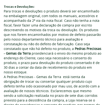
Trocas e Devoluções:
Para trocas e devoluções o produto deverá ser encaminhado
na embalagem original, com todos os manuais, acessórios e
acompanhado da 2ª via da nota fiscal. Caso não tenha a nota
fiscal, favor fazer uma declaração de compra por escrito
descrevendo os motivos da troca ou devolução. Os produtos
que nos forem encaminhados por motivo de defeito passarão
pelo nosso departamento técnico para avaliação e
constatação ou não do defeito de fabricação. Caso seja
constatado que não há defeito no produto, a
Pedras Preciosas
- Gemas da Terra
providenciará o envio do mesmo produto ao
endereço do Cliente; caso seja necessário o conserto do
produto, o prazo para devolução do produto consertado é de
30 dias a contar da data de recebimento do produto em
nosso estoque.
A Pedras Preciosas - Gemas da Terra está isenta da
obrigação de trocar ou consertar qualquer produto cujo
defeito tenha sido ocasionado por mau uso, de acordo com a
avaliação de nossos técnicos. Esclarecemos que mesmo
sendo a solicitação realizada no prazo de sete dias corridos
previsto para a desistência da compra, a Loja reserva-se o
direito de providenciar o conserto do produto, nos termos do