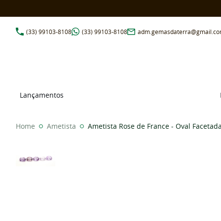
(33)
99103-8108
(33)
99103-8108
adm.gemasdaterra@gmail.c
Lançamentos
Home
Ametista
Ametista Rose de France - Oval Faceta