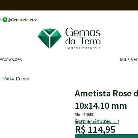
@Gemasdaterra
om
Promoções
Mais Ve
da 10x14.10 mm
Ametista Rose d
10x14.10 mm
Sku:
10600
Categoria:
Ametista
Seja o primeira a avaliar!
R$ 114,95