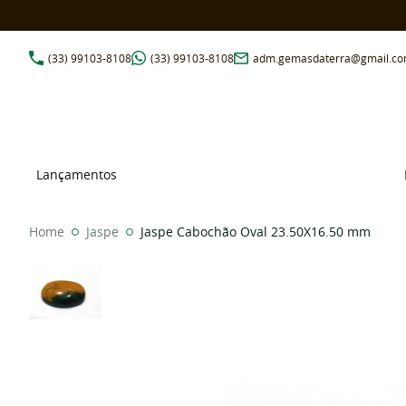
(33)
99103-8108
(33)
99103-8108
adm.gemasdaterra@gmail.c
Lançamentos
Home
Jaspe
Jaspe Cabochão Oval 23.50X16.50 mm