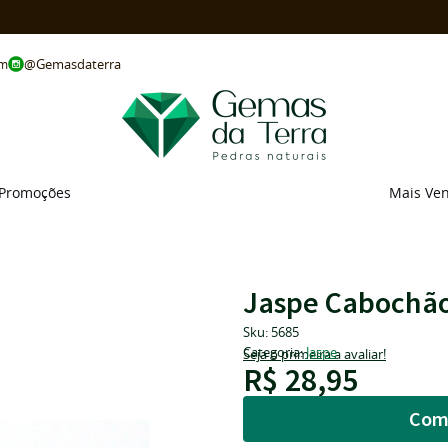
@Gemasdaterra
om
Promoções
Mais Ve
Jaspe Cabochão
Sku:
5685
Categoria:
Jaspe
Seja o primeira a avaliar!
R$ 28,95
Com