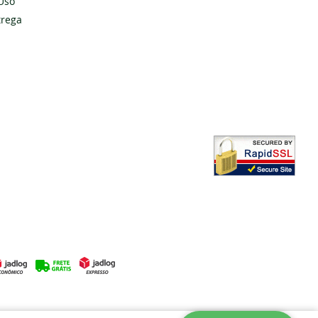
Uso
Cadastrar
trega