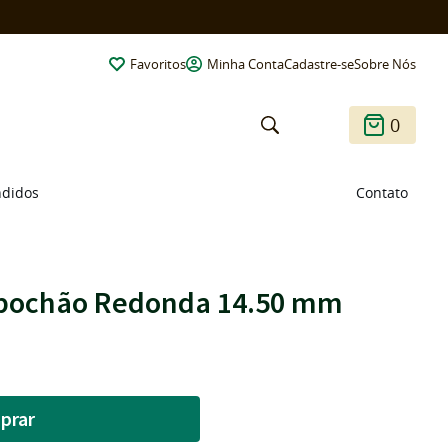
Favoritos
Minha Conta
Cadastre-se
Sobre Nós
0
ndidos
Contato
abochão Redonda 14.50 mm
prar