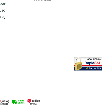
rar
Uso
Cadastrar
trega