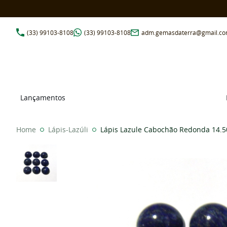
(33)
99103-8108
(33)
99103-8108
adm.gemasdaterra@gmail.c
Lançamentos
Home
Lápis-Lazúli
Lápis Lazule Cabochão Redonda 14.