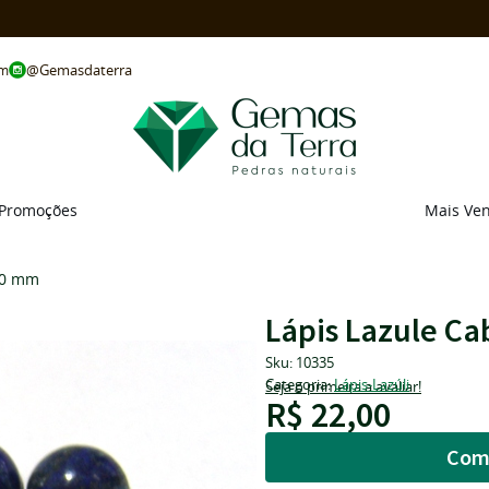
@Gemasdaterra
om
Promoções
Mais Ve
50 mm
Lápis Lazule C
Sku:
10335
Categoria:
Lápis-Lazúli
Seja o primeira a avaliar!
R$ 22,00
Com