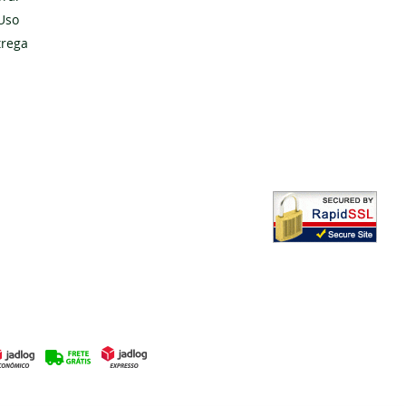
Uso
Cadastrar
trega