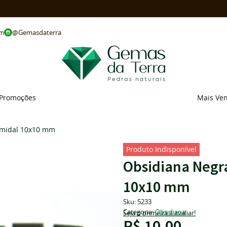
@Gemasdaterra
om
Promoções
Mais Ve
ramidal 10x10 mm
Produto Indisponível
Obsidiana Negra
10x10 mm
Sku:
5233
Categoria:
Obsidiana
Seja o primeira a avaliar!
R$ 10,00