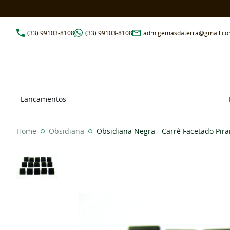
(33)
99103-8108
(33)
99103-8108
adm.gemasdaterra@gmail.c
Lançamentos
Home
Obsidiana
Obsidiana Negra - Carrê Facetado Pi