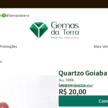
@Gemasdaterra
om
Promoções
Mais Ve
mm
Quartzo Goiaba
Sku:
10006
Categoria:
Quartzo
Seja o primeira a avaliar!
R$ 20,00
Com