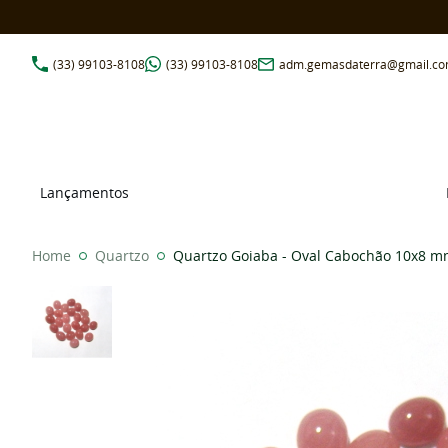
(33)
99103-8108
(33)
99103-8108
adm.gemasdaterra@gmail.c
Lançamentos
Home
Quartzo
Quartzo Goiaba - Oval Cabochão 10x8 