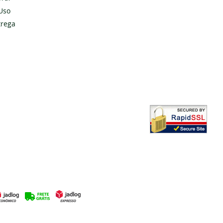
Uso
Cadastrar
trega