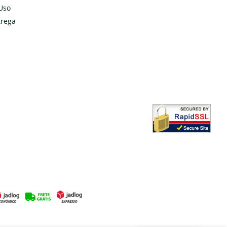
Uso
Cadastrar
trega