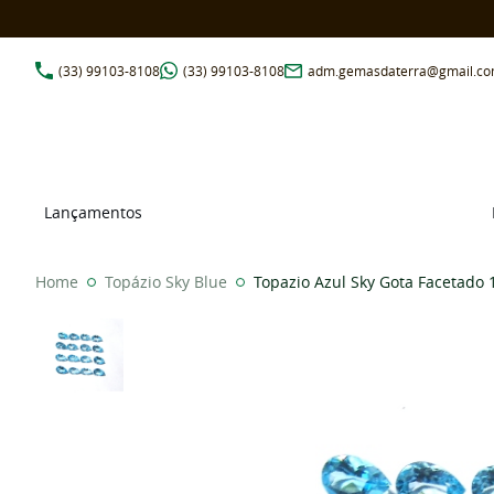
(33)
99103-8108
(33)
99103-8108
adm.gemasdaterra@gmail.c
Lançamentos
Home
Topázio Sky Blue
Topazio Azul Sky Gota Facetado