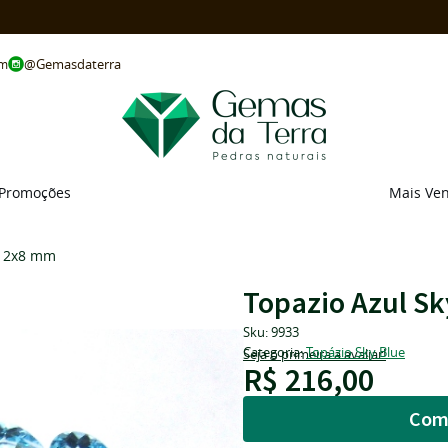
@Gemasdaterra
om
Promoções
Mais Ve
 12x8 mm
Topazio Azul S
Sku:
9933
Categoria:
Topázio Sky Blue
Seja o primeira a avaliar!
R$ 216,00
Com