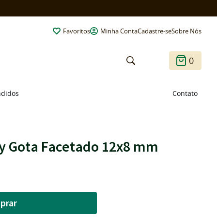
Favoritos
Minha Conta
Cadastre-se
Sobre Nós
0
ndidos
Contato
ky Gota Facetado 12x8 mm
prar