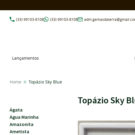
(33)
99103-8108
(33)
99103-8108
adm.gemasdaterra@gmail.c
Lançamentos
Home
Topázio Sky Blue
Topázio Sky B
Ágata
Água Marinha
Amazonita
Ametista