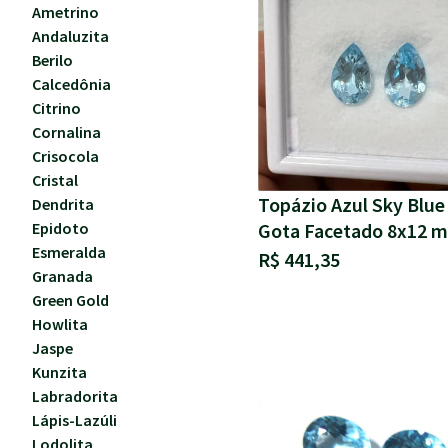
Ametrino
Andaluzita
Berilo
Calcedônia
Citrino
Cornalina
Crisocola
Cristal
Topázio Azul Sky Blue
Dendrita
Gota Facetado 8x12 
Epidoto
Esmeralda
R$ 441,35
Granada
Green Gold
Howlita
Jaspe
Kunzita
Labradorita
Lápis-Lazúli
Lodolita