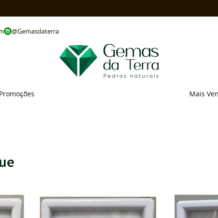
@Gemasdaterra
om
Promoções
Mais Ve
lue