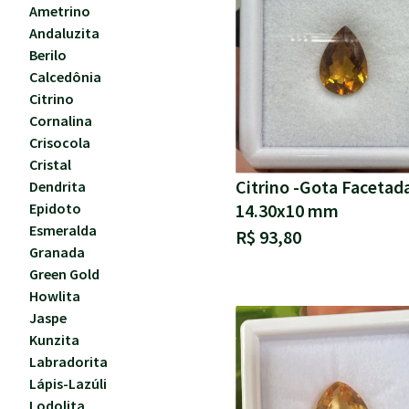
Ametrino
Andaluzita
Berilo
Calcedônia
Citrino
Cornalina
Crisocola
Cristal
Citrino -Gota Facetad
Dendrita
14.30x10 mm
Epidoto
Esmeralda
R$ 93,80
Granada
Green Gold
Howlita
Jaspe
Kunzita
Labradorita
Lápis-Lazúli
Lodolita