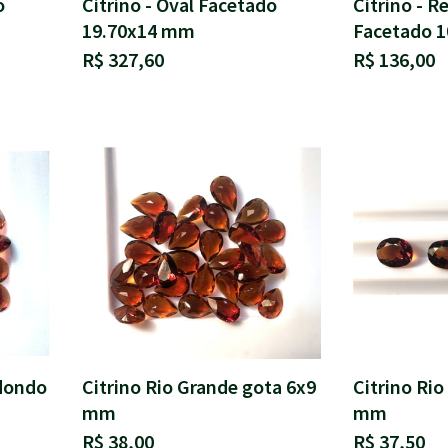
o
Citrino - Oval Facetado
Citrino - R
19.70x14 mm
Facetado 
R$ 327,60
R$ 136,00
edondo
Citrino Rio Grande gota 6x9
Citrino Rio
mm
mm
R$ 38,00
R$ 37,50