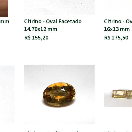
0 mm
Citrino - Oval Facetado
Citrino - O
14.70x12 mm
16x13 mm
R$ 155,20
R$ 175,50