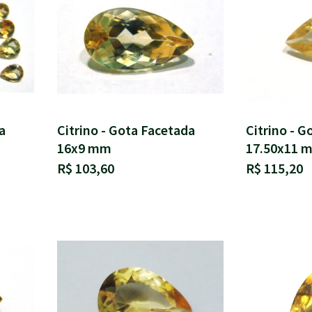
a
Citrino - Gota Facetada
Citrino - G
16x9 mm
17.50x11 
R$ 103,60
R$ 115,20