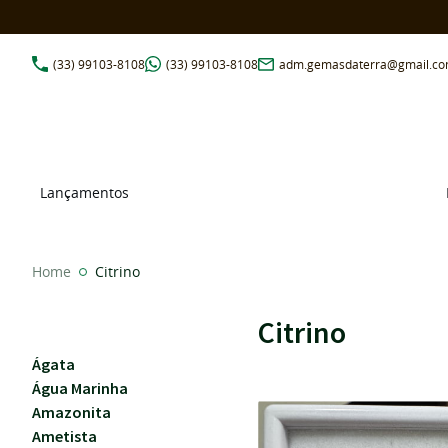
(33)
99103-8108
(33)
99103-8108
adm.gemasdaterra@gmail.c
Lançamentos
Home
Citrino
Citrino
Ágata
Água Marinha
Amazonita
Ametista