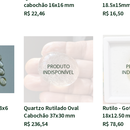
cabochão 16x16 mm
18.5x15m
R$ 22,46
R$ 16,50
8x6
Quartzo Rutilado Oval
Rutilo - G
Cabochão 37x30 mm
18x12.50 
R$ 236,54
R$ 78,60