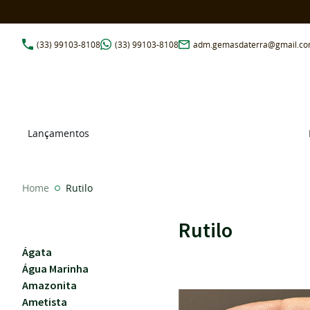
(33)
99103-8108
(33)
99103-8108
adm.gemasdaterra@gmail.c
Lançamentos
Home
Rutilo
Rutilo
Ágata
Água Marinha
Amazonita
Ametista