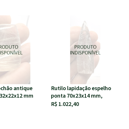
ochão antique
Rutilo lapidação espelho
e 32x22x12 mm
ponta 70x23x14 mm,
R$ 1.022,40