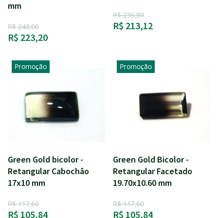
mm
R$ 236,80
R$ 213,12
R$ 248,00
R$ 223,20
Promoção
Promoção
Green Gold bicolor -
Green Gold Bicolor -
Retangular Cabochão
Retangular Facetado
17x10 mm
19.70x10.60 mm
R$ 117,60
R$ 117,60
R$ 105,84
R$ 105,84