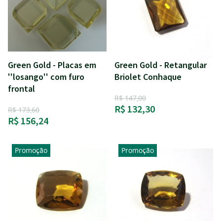
Green Gold - Placas em
Green Gold - Retangular
''losango'' com furo
Briolet Conhaque
frontal
R$ 147,00
R$ 132,30
R$ 173,60
R$ 156,24
Promoção
Promoção