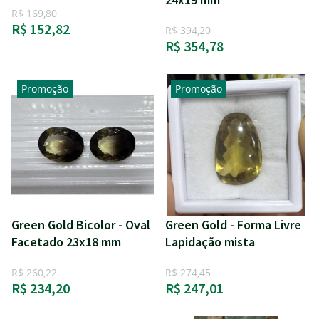
R$ 169,80
R$ 152,82
R$ 394,20
R$ 354,78
Promoção
Promoção
Green Gold Bicolor - Oval
Green Gold - Forma Livre
Facetado 23x18 mm
Lapidação mista
R$ 260,22
R$ 274,45
R$ 234,20
R$ 247,01